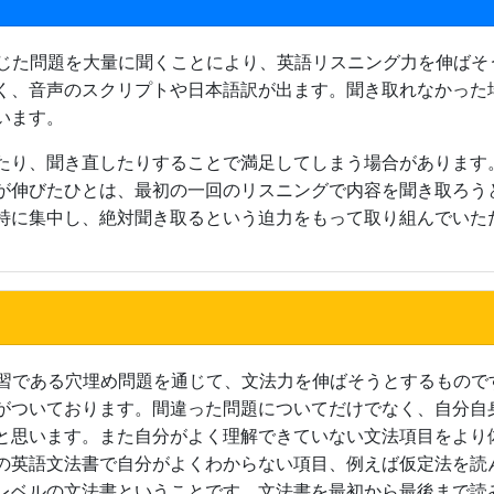
に準じた問題を大量に聞くことにより、英語リスニング力を伸ば
く、音声のスクリプトや日本語訳が出ます。聞き取れなかった
います。
たり、聞き直したりすることで満足してしまう場合があります
が伸びたひとは、最初の一回のリスニングで内容を聞き取ろう
特に集中し、絶対聞き取るという迫力をもって取り組んでいた
法学習である穴埋め問題を通じて、文法力を伸ばそうとするもの
がついております。間違った問題についてだけでなく、自分自
と思います。また自分がよく理解できていない文法項目をより
の英語文法書で自分がよくわからない項目、例えば仮定法を読
レベルの文法書ということです。文法書を最初から最後まで読